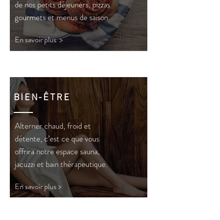
de nos petits déjeuners, pizzas
gourmets et menus de saison.
En savoir plus >
BIEN-ÊTRE
Alterner chaud, froid et
détente, c’est ce que vous
offrira notre espace sauna,
jacuzzi et bain thérapeutique.
En savoir plus >