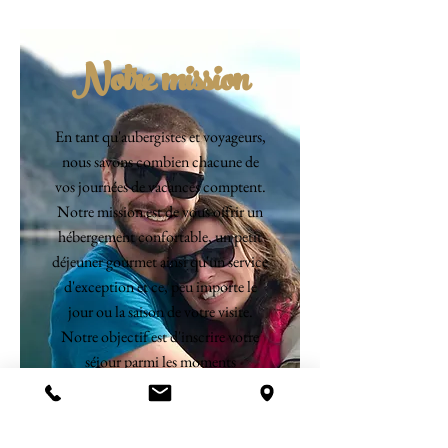
Notre mission
En tant qu'aubergistes et voyageurs,
nous savons combien chacune de
vos journées de vacances comptent.
Notre mission est de vous offrir un
hébergement confortable, un petit
déjeuner gourmet ainsi qu'un service
d'exception et ce, peu importe le
jour ou la saison de votre visite.
Notre objectif est d'inscrire votre
séjour parmi les moments
formidables de votre voyage.
RÉSERVEZ >