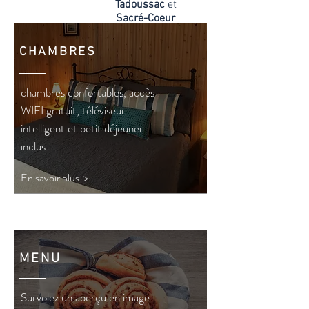
Tadoussac
et
Sacré-Coeur
CHAMBRES
chambres confortables, accès
WIFI gratuit, téléviseur
intelligent et petit déjeuner
inclus.
En savoir plus >
MENU
Survolez un aperçu en image