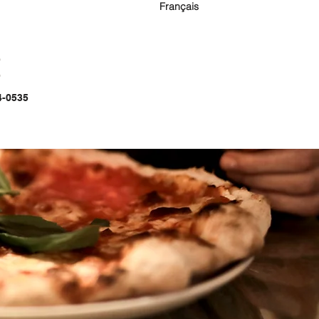
Français
E
4-0535